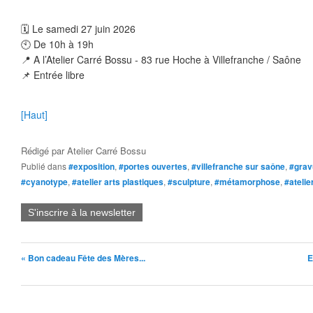
🗓 Le samedi 27 juin 2026
🕙 De 10h à 19h
📍 A l’Atelier Carré Bossu - 83 rue Hoche à Villefranche / Saône
📌 Entrée libre
[Haut]
Rédigé par
Atelier Carré Bossu
Publié dans
#exposition
,
#portes ouvertes
,
#villefranche sur saône
,
#grav
#cyanotype
,
#atelier arts plastiques
,
#sculpture
,
#métamorphose
,
#ateli
S'inscrire à la newsletter
« Bon cadeau Fête des Mères...
E