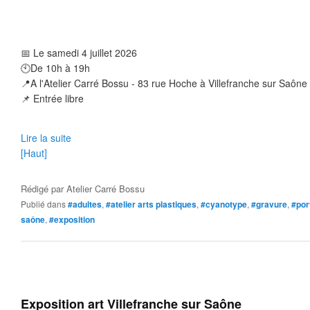
📅
 Le samedi 4 juillet 2026
🕙
De 10h à 19h
📍
A l'Atelier Carré Bossu - 83 rue Hoche à Villefranche sur Saône 
📌
 Entrée libre
Lire la suite
[Haut]
Rédigé par
Atelier Carré Bossu
Publié dans
#adultes
,
#atelier arts plastiques
,
#cyanotype
,
#gravure
,
#por
saône
,
#exposition
Exposition art Villefranche sur Saône