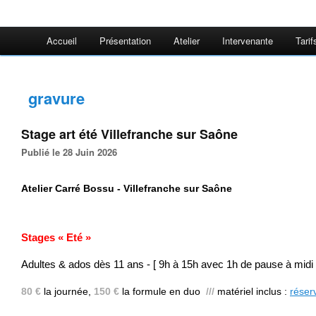
Accueil
Présentation
Atelier
Intervenante
Tarif
gravure
Stage art été Villefranche sur Saône
Publié le 28 Juin 2026
Atelier Carré Bossu - Villefranche sur Saône
Stages « Eté »
Adultes & ados dès 11 ans - [ 9h à 15h avec 1h de pause à midi 
80 €
la journée,
150 €
la formule en duo
///
matériel inclus
:
réser