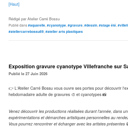
[Haut]
Rédigé par
Atelier Carré Bossu
Publié dans
#aquarelle
,
#cyanotype
,
#gravure
,
#dessin
,
#stage été
,
#ville
#ateliercarrebossu69
,
#atelier arts plastiques
Exposition gravure cyanotype Villefranche sur 
Publié le 27 Juin 2026
👉
 L'Atelier Carré Bossu vous ouvre ses portes pour découvrir l'ex
hebdomadaire adulte de gravures 
🎨
 et cyanotypes 
📸
Venez découvrir les productions réalisées durant l'année, dans une
expérimentations et démarches artistiques personnelles au rende
Vous pourrez rencontrer et échanger avec les artistes présentes 
😁​​