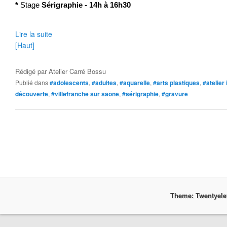
*
Stage
Sérigraphie - 14h à 16h30
Lire la suite
[Haut]
Rédigé par
Atelier Carré Bossu
Publié dans
#adolescents
,
#adultes
,
#aquarelle
,
#arts plastiques
,
#atelier 
découverte
,
#villefranche sur saône
,
#sérigraphie
,
#gravure
Theme: Twentyel