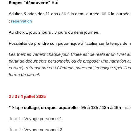
Stages "découverte"
Eté
Adultes & ados
dès 11 ans /
36 €
la demi journée,
69 €
la journée
:
réservation
Au choix 1 jour, 2 jours , 3 jours ou demi journée.
Possibilité de prendre son pique-nique à l'atelier sur le temps de m
Les thèmes varient chaque jour. L’idée est de réaliser un livret a
partir de documents personnels, ou de proposer une narration aut
coraux), retranscrire ces éléments avec une technique spécifiqu
forme de carnet.
2 / 3 / 4 juillet 2025
*
Stage
collage, croquis, aquarelle
-
9h à 12h / 13h à 16h -
ca
Jour 1 :
Voyage personnel 1
Jour 2 :
Voyage personnel 2