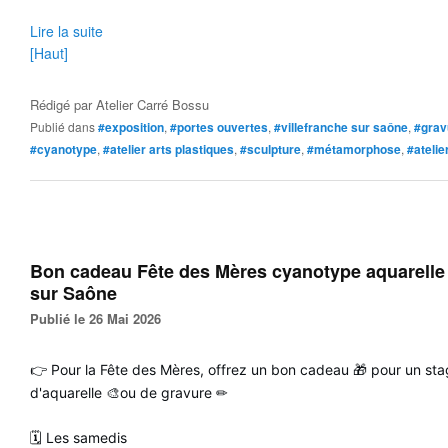
Lire la suite
[Haut]
Rédigé par
Atelier Carré Bossu
Publié dans
#exposition
,
#portes ouvertes
,
#villefranche sur saône
,
#grav
#cyanotype
,
#atelier arts plastiques
,
#sculpture
,
#métamorphose
,
#ateli
Bon cadeau Fête des Mères cyanotype aquarelle 
sur Saône
Publié le 26 Mai 2026
👉 Pour la Fête des Mères, offrez un bon cadeau 🎁 pour un st
d'aquarelle 🎨ou de gravure ✏
🗓 Les samedis