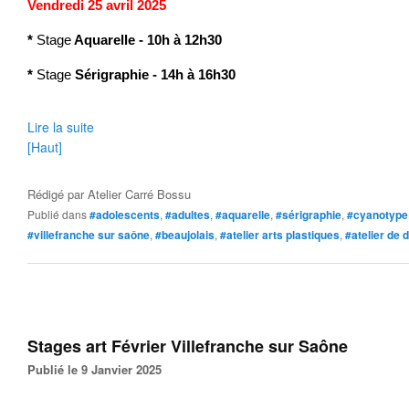
Vendredi 25 avril 2025
*
Stage
Aquarelle - 10h à 12h30
*
Stage
Sérigraphie - 14h à 16h30
Lire la suite
[Haut]
Rédigé par
Atelier Carré Bossu
Publié dans
#adolescents
,
#adultes
,
#aquarelle
,
#sérigraphie
,
#cyanotype
#villefranche sur saône
,
#beaujolais
,
#atelier arts plastiques
,
#atelier de 
Stages art Février Villefranche sur Saône
Publié le 9 Janvier 2025