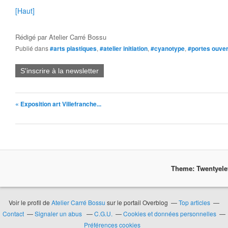
[Haut]
Rédigé par
Atelier Carré Bossu
Publié dans
#arts plastiques
,
#atelier initiation
,
#cyanotype
,
#portes ouve
S'inscrire à la newsletter
« Exposition art Villefranche...
Theme: Twentyel
Voir le profil de
Atelier Carré Bossu
sur le portail Overblog
Top articles
Contact
Signaler un abus
C.G.U.
Cookies et données personnelles
Préférences cookies