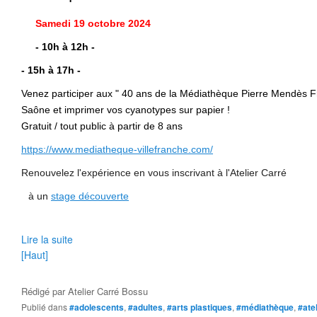
Samedi 19 octobre 2024
- 10h à 12h -
- 15h à 17h -
Venez participer aux " 40 ans de la Médiathèque Pierre Mendès Fra
Saône et imprimer vos cyanotypes sur papier !
Gratuit / t
out public à partir de 8 ans
https://www.mediatheque-villefranche.com/
Renouvelez l'expérience en vous inscrivant à l'Atelier Carré
à un
stage découverte
Lire la suite
[Haut]
Rédigé par
Atelier Carré Bossu
Publié dans
#adolescents
,
#adultes
,
#arts plastiques
,
#médiathèque
,
#atel