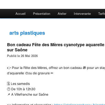
Accueil
Présentation
Atelier
Intervenante
Tarif
arts plastiques
Bon cadeau Fête des Mères cyanotype aquarelle 
sur Saône
Publié le 26 Mai 2026
👉 Pour la Fête des Mères, offrez un bon cadeau 🎁 pour un st
d'aquarelle 🎨ou de gravure ✏
🗓 Les samedis
🕑 De 10h à 12h30
📌 A Villefranche sur Saône
👉 Information et réservation :
https://ateliercarrebossu.fr/cont