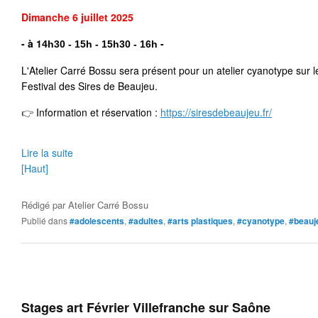
Dimanche 6 juillet
2025
- à 1
 -
4h30 - 15h - 15h30 - 16h
L'Atelier Carré Bossu sera présent pour un atelier cyanotype sur l
Festival des Sires de Beaujeu.
👉
 Information et réservation : 
https://siresdebeaujeu.fr/
Lire la suite
[Haut]
Rédigé par
Atelier Carré Bossu
Publié dans
#adolescents
,
#adultes
,
#arts plastiques
,
#cyanotype
,
#beauj
Stages art Février Villefranche sur Saône