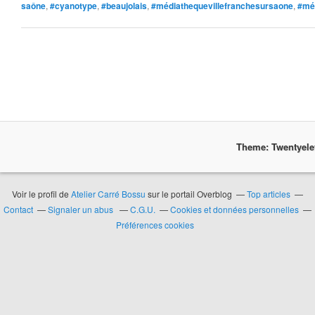
saône
,
#cyanotype
,
#beaujolais
,
#médiathequevillefranchesursaone
,
#mé
Theme: Twentyel
Voir le profil de
Atelier Carré Bossu
sur le portail Overblog
Top articles
Contact
Signaler un abus
C.G.U.
Cookies et données personnelles
Préférences cookies