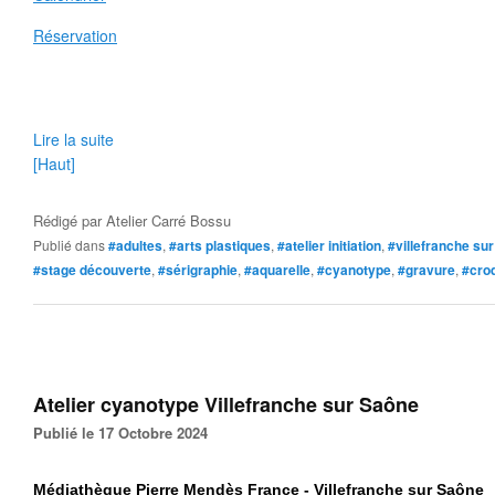
Réservation
Lire la suite
[Haut]
Rédigé par
Atelier Carré Bossu
Publié dans
#adultes
,
#arts plastiques
,
#atelier initiation
,
#villefranche su
#stage découverte
,
#sérigraphie
,
#aquarelle
,
#cyanotype
,
#gravure
,
#cro
Atelier cyanotype Villefranche sur Saône
Publié le 17 Octobre 2024
Médiathèque Pierre Mendès France - Villefranche sur Saône