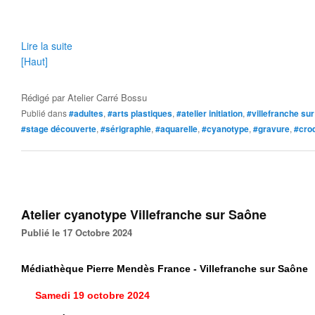
Lire la suite
[Haut]
Rédigé par
Atelier Carré Bossu
Publié dans
#adultes
,
#arts plastiques
,
#atelier initiation
,
#villefranche su
#stage découverte
,
#sérigraphie
,
#aquarelle
,
#cyanotype
,
#gravure
,
#cro
Atelier cyanotype Villefranche sur Saône
Publié le 17 Octobre 2024
Médiathèque Pierre Mendès France - Villefranche sur Saône
Samedi 19 octobre 2024