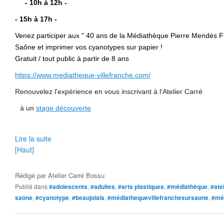
- 10h à 12h -
- 15h à 17h -
Venez participer aux " 40 ans de la Médiathèque Pierre Mendès Fra
Saône et imprimer vos cyanotypes sur papier !
Gratuit / t
out public à partir de 8 ans
https://www.mediatheque-villefranche.com/
Renouvelez l'expérience en vous inscrivant à l'Atelier Carré
à un
stage découverte
Lire la suite
[Haut]
Rédigé par
Atelier Carré Bossu
Publié dans
#adolescents
,
#adultes
,
#arts plastiques
,
#médiathèque
,
#atel
saône
,
#cyanotype
,
#beaujolais
,
#médiathequevillefranchesursaone
,
#mé