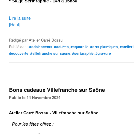
*
Stage
Sérigraphie - 14h à 16h30
Lire la suite
[Haut]
Rédigé par
Atelier Carré Bossu
Publié dans
#adolescents
,
#adultes
,
#aquarelle
,
#arts plastiques
,
#atelier 
découverte
,
#villefranche sur saône
,
#sérigraphie
,
#gravure
Bons cadeaux Villefranche sur Saône
Publié le 14 Novembre 2024
Atelier Carré Bossu - Villefranche sur Saône
Pour les fêtes offrez :