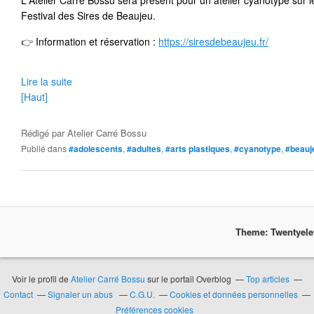
L'Atelier Carré Bossu sera présent pour un atelier cyanotype sur l
Festival des Sires de Beaujeu.
👉
 Information et réservation : 
https://siresdebeaujeu.fr/
Lire la suite
[Haut]
Rédigé par
Atelier Carré Bossu
Publié dans
#adolescents
,
#adultes
,
#arts plastiques
,
#cyanotype
,
#beauj
Theme: Twentyel
Voir le profil de
Atelier Carré Bossu
sur le portail Overblog
Top articles
Contact
Signaler un abus
C.G.U.
Cookies et données personnelles
Préférences cookies