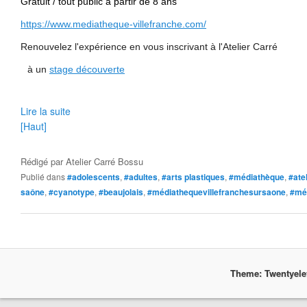
Gratuit / t
out public à partir de 8 ans
https://www.mediatheque-villefranche.com/
Renouvelez l'expérience en vous inscrivant à l'Atelier Carré
à un
stage découverte
Lire la suite
[Haut]
Rédigé par
Atelier Carré Bossu
Publié dans
#adolescents
,
#adultes
,
#arts plastiques
,
#médiathèque
,
#atel
saône
,
#cyanotype
,
#beaujolais
,
#médiathequevillefranchesursaone
,
#mé
Theme: Twentyel