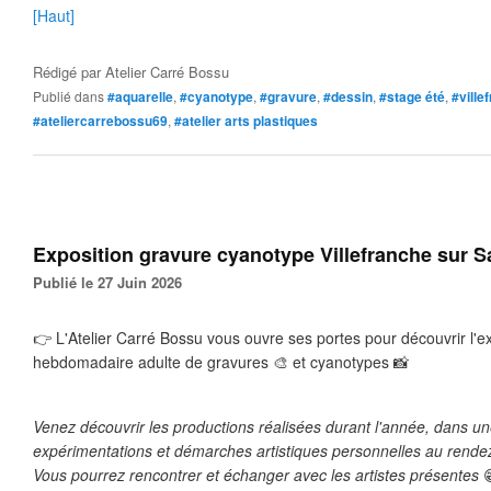
[Haut]
Rédigé par
Atelier Carré Bossu
Publié dans
#aquarelle
,
#cyanotype
,
#gravure
,
#dessin
,
#stage été
,
#ville
#ateliercarrebossu69
,
#atelier arts plastiques
Exposition gravure cyanotype Villefranche sur 
Publié le 27 Juin 2026
👉
 L'Atelier Carré Bossu vous ouvre ses portes pour découvrir l'ex
hebdomadaire adulte de gravures 
🎨
 et cyanotypes 
📸
Venez découvrir les productions réalisées durant l'année, dans une
expérimentations et démarches artistiques personnelles au rende
Vous pourrez rencontrer et échanger avec les artistes présentes 
😁​​