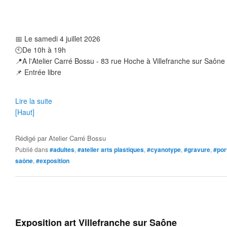
📅
 Le samedi 4 juillet 2026
🕙
De 10h à 19h
📍
A l'Atelier Carré Bossu - 83 rue Hoche à Villefranche sur Saône 
📌
 Entrée libre
Lire la suite
[Haut]
Rédigé par
Atelier Carré Bossu
Publié dans
#adultes
,
#atelier arts plastiques
,
#cyanotype
,
#gravure
,
#por
saône
,
#exposition
Exposition art Villefranche sur Saône