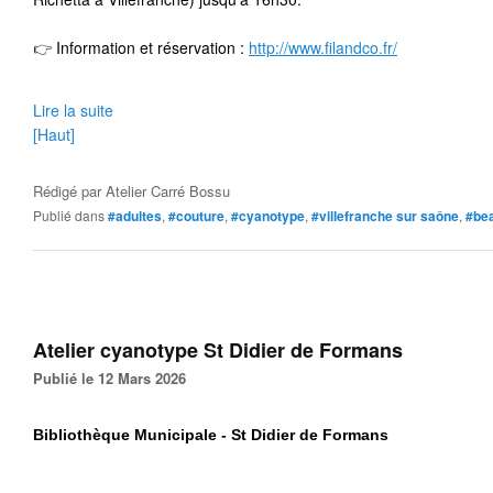
👉
 Information et réservation : 
http://www.filandco.fr/
Lire la suite
[Haut]
Rédigé par
Atelier Carré Bossu
Publié dans
#adultes
,
#couture
,
#cyanotype
,
#villefranche sur saône
,
#bea
Atelier cyanotype St Didier de Formans
Publié le 12 Mars 2026
Bibliothèque Municipale
- St Didier de Formans