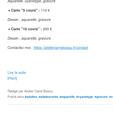
Aquarelle, cyanotype, gravure
🔸
Carte "5 cours" : 
110 €
Dessin , aquarelle, gravure
🔸
Carte "10 cours" : 
200 €
Dessin , aquarelle, gravure
Contactez moi :
https://ateliercarrebossu.fr/contact
Lire la suite
[Haut]
Rédigé par
Atelier Carré Bossu
Publié dans
#adultes
,
#adolescents
,
#aquarelle
,
#cyanotype
,
#gravure
,
#c