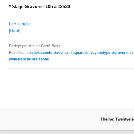
*
Stage
Gravure
-
10h à 12h30
Lire la suite
[Haut]
Rédigé par
Atelier Carré Bossu
Publié dans
#adolescents
,
#adultes
,
#aquarelle
,
#cyanotype
,
#gravure
,
#s
#villefranche sur saône
Theme: Twentyel