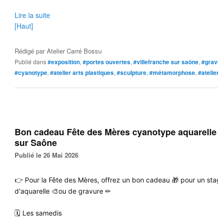
Lire la suite
[Haut]
Rédigé par
Atelier Carré Bossu
Publié dans
#exposition
,
#portes ouvertes
,
#villefranche sur saône
,
#grav
#cyanotype
,
#atelier arts plastiques
,
#sculpture
,
#métamorphose
,
#ateli
Bon cadeau Fête des Mères cyanotype aquarelle 
sur Saône
Publié le 26 Mai 2026
👉 Pour la Fête des Mères, offrez un bon cadeau 🎁 pour un st
d'aquarelle 🎨ou de gravure ✏
🗓 Les samedis