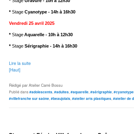
*
Stage
Gravure
-
10h à 12h30
*
Stage
Cyanotype
- 14h à 16h30
Vendredi 25 avril 2025
*
Stage
Aquarelle - 10h à 12h30
*
Stage
Sérigraphie - 14h à 16h30
Lire la suite
[Haut]
Rédigé par
Atelier Carré Bossu
Publié dans
#adolescents
,
#adultes
,
#aquarelle
,
#sérigraphie
,
#cyanotype
#villefranche sur saône
,
#beaujolais
,
#atelier arts plastiques
,
#atelier de 