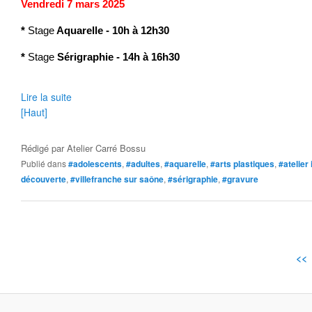
Vendredi 7 mars 2025
*
Stage
Aquarelle - 10h à 12h30
*
Stage
Sérigraphie - 14h à 16h30
Lire la suite
[Haut]
Rédigé par
Atelier Carré Bossu
Publié dans
#adolescents
,
#adultes
,
#aquarelle
,
#arts plastiques
,
#atelier 
découverte
,
#villefranche sur saône
,
#sérigraphie
,
#gravure
<<