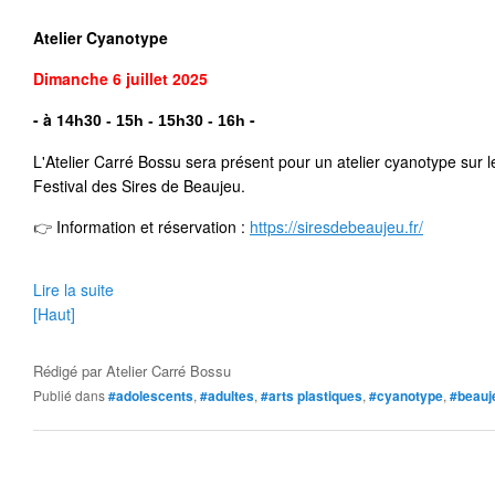
Atelier Cyanotype
Dimanche 6 juillet
2025
- à 1
 -
4h30 - 15h - 15h30 - 16h
L'Atelier Carré Bossu sera présent pour un atelier cyanotype sur l
Festival des Sires de Beaujeu.
👉
 Information et réservation : 
https://siresdebeaujeu.fr/
Lire la suite
[Haut]
Rédigé par
Atelier Carré Bossu
Publié dans
#adolescents
,
#adultes
,
#arts plastiques
,
#cyanotype
,
#beauj