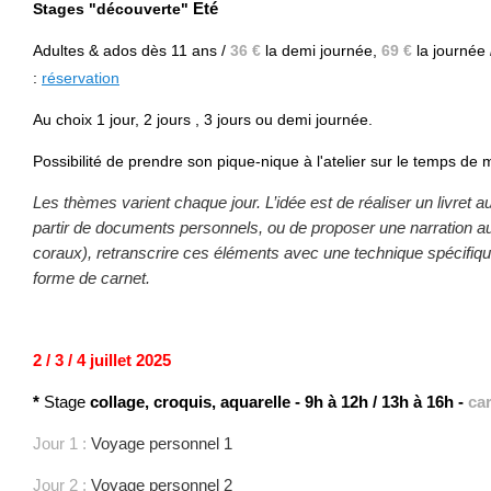
Stages "découverte"
Eté
Adultes & ados
dès 11 ans /
36 €
la demi journée,
69 €
la journée
:
réservation
Au choix 1 jour, 2 jours , 3 jours ou demi journée.
Possibilité de prendre son pique-nique à l'atelier sur le temps de m
Les thèmes varient chaque jour. L’idée est de réaliser un livret a
partir de documents personnels, ou de proposer une narration aut
coraux), retranscrire ces éléments avec une technique spécifiqu
forme de carnet.
2 / 3 / 4 juillet 2025
*
Stage
collage, croquis, aquarelle
-
9h à 12h / 13h à 16h -
ca
Jour 1 :
Voyage personnel 1
Jour 2 :
Voyage personnel 2