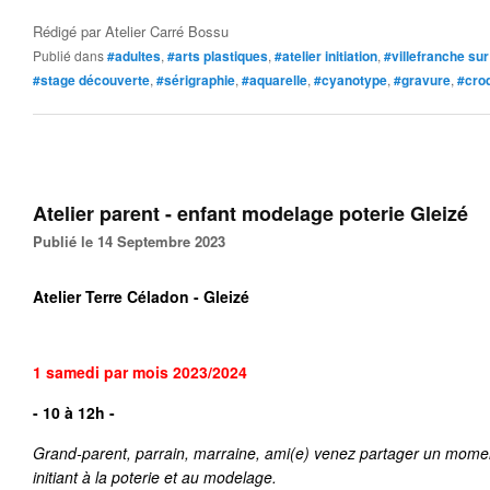
Rédigé par
Atelier Carré Bossu
Publié dans
#adultes
,
#arts plastiques
,
#atelier initiation
,
#villefranche su
#stage découverte
,
#sérigraphie
,
#aquarelle
,
#cyanotype
,
#gravure
,
#cro
Atelier parent - enfant modelage poterie Gleizé
Publié le 14 Septembre 2023
Atelier Terre Céladon - Gleizé
1 samedi par mois 2023/2024
- 10 à 12h -
Grand-parent, parrain, marraine, ami(e) venez partager un momen
initiant à la poterie et au modelage.