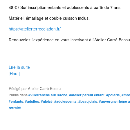
48 € / Sur inscription enfants et adolescents à partir de 7 ans
Matériel, émaillage et double cuisson inclus.
https://atelierterreceladon.fr/
Renouvelez l'expérience en vous inscrivant à l'Atelier Carré Boss
Lire la suite
[Haut]
Rédigé par
Atelier Carré Bossu
Publié dans
#villefranche sur saône
,
#atelier parent enfant
,
#poterie
,
#mod
#enfants
,
#adultes
,
#gleizé
,
#adolescents
,
#beaujolais
,
#auvergne rhône a
retraité