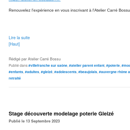
Renouvelez l'expérience en vous inscrivant à l'Atelier Carré Boss
Lire la suite
[Haut]
Rédigé par
Atelier Carré Bossu
Publié dans
#villefranche sur saône
,
#atelier parent enfant
,
#poterie
,
#mod
#enfants
,
#adultes
,
#gleizé
,
#adolescents
,
#beaujolais
,
#auvergne rhône a
retraité
Stage découverte modelage poterie Gleizé
Publié le 13 Septembre 2023