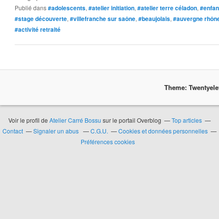
Publié dans
#adolescents
,
#atelier initiation
,
#atelier terre céladon
,
#enfan
#stage découverte
,
#villefranche sur saône
,
#beaujolais
,
#auvergne rhône
#activité retraité
Theme: Twentyel
Voir le profil de
Atelier Carré Bossu
sur le portail Overblog
Top articles
Contact
Signaler un abus
C.G.U.
Cookies et données personnelles
Préférences cookies