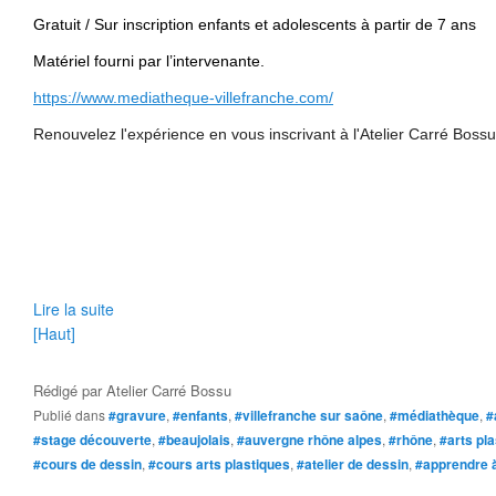
Gratuit / Sur inscription enfants et adolescents à partir de 7 ans
Matériel fourni par l’intervenante.
https://www.mediatheque-villefranche.com/
Renouvelez l'expérience en vous inscrivant à l'Atelier Carré Boss
Lire la suite
[Haut]
Rédigé par
Atelier Carré Bossu
Publié dans
#gravure
,
#enfants
,
#villefranche sur saône
,
#médiathèque
,
#
#stage découverte
,
#beaujolais
,
#auvergne rhône alpes
,
#rhône
,
#arts pl
#cours de dessin
,
#cours arts plastiques
,
#atelier de dessin
,
#apprendre 