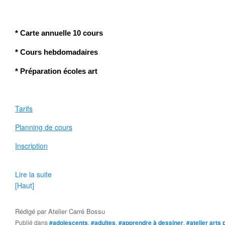
* Carte annuelle
10 cours
* C
ours hebdomadaires
* Préparation
écoles art
Tarifs
Planning de cours
Inscription
Lire la suite
[Haut]
Rédigé par
Atelier Carré Bossu
Publié dans
#adolescents
,
#adultes
,
#apprendre à dessiner
,
#atelier arts 