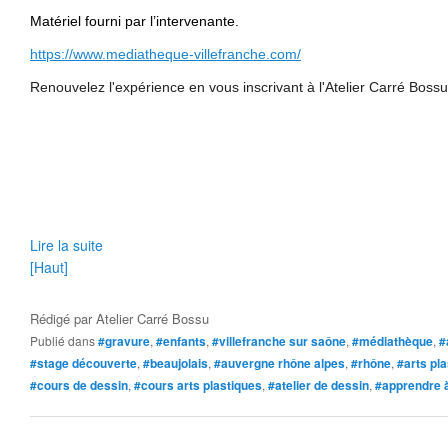
Matériel fourni par l’intervenante.
https://www.mediatheque-villefranche.com/
Renouvelez l'expérience en vous inscrivant à l'Atelier Carré Boss
Lire la suite
[Haut]
Rédigé par
Atelier Carré Bossu
Publié dans
#gravure
,
#enfants
,
#villefranche sur saône
,
#médiathèque
,
#
#stage découverte
,
#beaujolais
,
#auvergne rhône alpes
,
#rhône
,
#arts pl
#cours de dessin
,
#cours arts plastiques
,
#atelier de dessin
,
#apprendre 