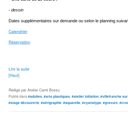
- dessin
Dates supplémentaires sur demande ou selon le planning suivan
Calendrier
Réservation
Lire la suite
[Haut]
Rédigé par
Atelier Carré Bossu
Publié dans
#adultes
,
#arts plastiques
,
#atelier initiation
,
#villefranche su
#stage découverte
,
#sérigraphie
,
#aquarelle
,
#cyanotype
,
#gravure
,
#cro