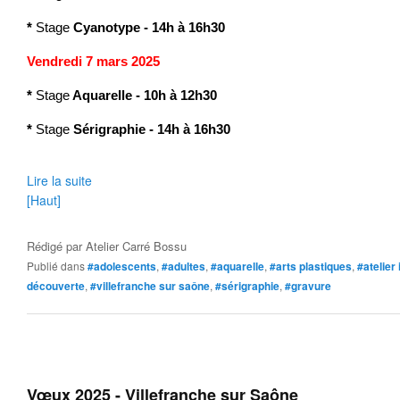
*
Stage
Cyanotype
- 14h à 16h30
Vendredi 7 mars 2025
*
Stage
Aquarelle - 10h à 12h30
*
Stage
Sérigraphie - 14h à 16h30
Lire la suite
[Haut]
Rédigé par
Atelier Carré Bossu
Publié dans
#adolescents
,
#adultes
,
#aquarelle
,
#arts plastiques
,
#atelier 
découverte
,
#villefranche sur saône
,
#sérigraphie
,
#gravure
Vœux 2025 - Villefranche sur Saône