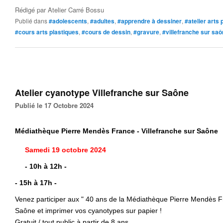
Rédigé par
Atelier Carré Bossu
Publié dans
#adolescents
,
#adultes
,
#apprendre à dessiner
,
#atelier arts 
#cours arts plastiques
,
#cours de dessin
,
#gravure
,
#villefranche sur sa
Atelier cyanotype Villefranche sur Saône
Publié le 17 Octobre 2024
Médiathèque Pierre Mendès France - Villefranche sur Saône
Samedi 19 octobre 2024
- 10h à 12h -
- 15h à 17h -
Venez participer aux " 40 ans de la Médiathèque Pierre Mendès Fra
Saône et imprimer vos cyanotypes sur papier !
Gratuit / t
out public à partir de 8 ans