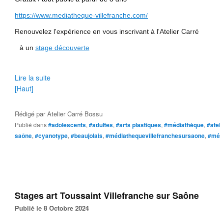
https://www.mediatheque-villefranche.com/
Renouvelez l'expérience en vous inscrivant à l'Atelier Carré
à un
stage découverte
Lire la suite
[Haut]
Rédigé par
Atelier Carré Bossu
Publié dans
#adolescents
,
#adultes
,
#arts plastiques
,
#médiathèque
,
#atel
saône
,
#cyanotype
,
#beaujolais
,
#médiathequevillefranchesursaone
,
#mé
Stages art Toussaint Villefranche sur Saône
Publié le 8 Octobre 2024